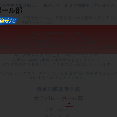
この学校の部活動は、「部活ナビ」にまだ掲載をしていません
ボール部
「部活ナビ」は、部活が見つかる情報メディアで
TOPページへ>>
部活ナビに掲載されていない

部活動情報のリクエストをお受けいたします。

ご希望の部活情報が見つからなかった場合、

弊社を通じて学校・部活に情報提供を依頼させていただきます。
多くの方からのリクエストをいただくことで、

効果的に学校へ掲載依頼が可能となりますので、

ぜひ皆様の声をお寄せいただきますようお願いいたします。

※ただし、リクエストをいただいた部活情報が掲載されることを
保証するものではありません。
清水国際高等学校
女子バレーボール部
1
学校・部活へ
のメッセージ