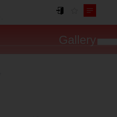
。
す。
Gallery



