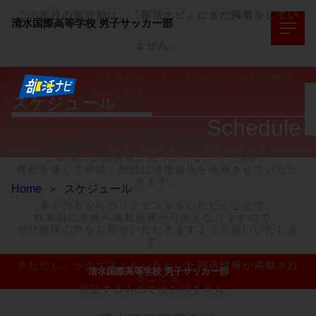
この学校の部活動は、「部活ナビ」にまだ掲載をしてい
清水国際高等学校
男子サッカー部
ません。
「部活ナビ」は、部活が見つかる情報メ
ディアです。
スケジュール
TOPページへ>>
Schedule
部活ナビに掲載されていない

部活動情報のリクエストをお受けいたします。

ご希望の部活情報が見つからなかった場合、

弊社を通じて学校・部活に情報提供を依頼させていただ
きます。

Home
＞
スケジュール
多くの方からのリクエストをいただくことで、

効果的に学校へ掲載依頼が可能となりますので、

ぜひ皆様の声をお寄せいただきますようお願いいたしま
す。

※ただし、リクエストをいただいた部活情報が掲載され
清水国際高等学校 男子サッカー部
ることを

保証するものではありません。