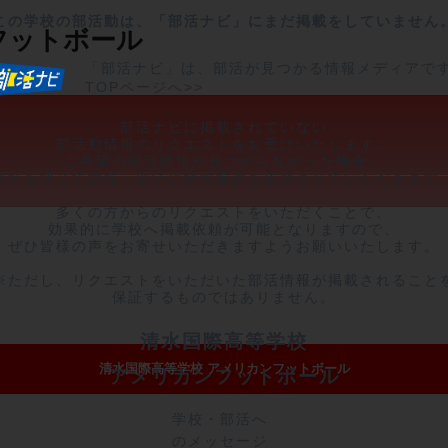
この学校の部活動は、「部活ナビ」にまだ掲載をしていません
フットボール
「部活ナビ」は、部活が見つかる情報メディアで
TOPページへ>>
部活ナビに掲載されていない

部活動情報のリクエストをお受けいたします。

ご希望の部活情報が見つからなかった場合、

弊社を通じて学校・部活に情報提供を依頼させていただきます。
多くの方からのリクエストをいただくことで、

効果的に学校へ掲載依頼が可能となりますので、

ぜひ皆様の声をお寄せいただきますようお願いいたします。

※ただし、リクエストをいただいた部活情報が掲載されることを
保証するものではありません。
清水国際高等学校
清水国際高等学校 アメリカンフットボール
アメリカンフットボール
学校・部活へ
のメッセージ