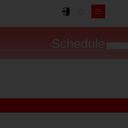
。
す。
Schedule



