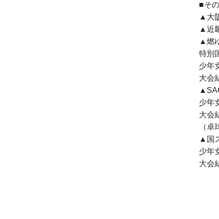
■そ
▲大
▲近
▲燃ゆ
特別
少年
大会
▲SA
少年
大会
（卓
▲国ス
少年
大会