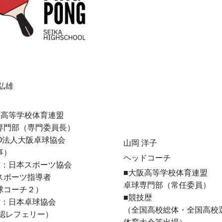
弘雄
阪高等学校体育連盟
専門部（専門委員長）
PO法人大阪卓球協会
山岡 洋子
事）
ヘッドコーチ
財：日本スポーツ協会 
■大阪高等学校体育連盟
スポーツ指導者
卓球専門部（常任委員）
球コーチ２）
■競技歴
財：日本卓球協会
（全国高校総体・全国高校
公認レフェリー）