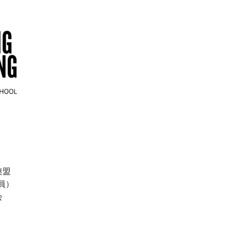
連盟
員）
会