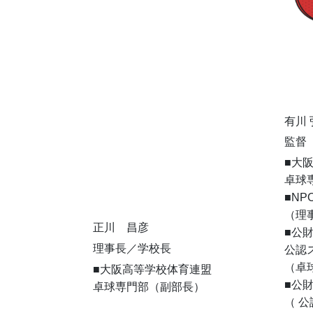
有川 
監督
■大
卓球
■N
（理
正川 昌彦
■公
理事長／学校長
公認
（卓
■大阪高等学校体育連盟
■公
卓球専門部（副部長）
（ 