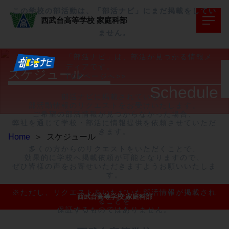
この学校の部活動は、「部活ナビ」にまだ掲載をしてい
西武台高等学校
家庭科部
ません。
「部活ナビ」は、部活が見つかる情報メ
ディアです。
スケジュール
TOPページへ>>
Schedule
部活ナビに掲載されていない

部活動情報のリクエストをお受けいたします。

ご希望の部活情報が見つからなかった場合、

弊社を通じて学校・部活に情報提供を依頼させていただ
きます。

Home
＞
スケジュール
多くの方からのリクエストをいただくことで、

効果的に学校へ掲載依頼が可能となりますので、

ぜひ皆様の声をお寄せいただきますようお願いいたしま
す。

※ただし、リクエストをいただいた部活情報が掲載され
西武台高等学校 家庭科部
ることを

保証するものではありません。