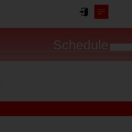
。
す。
Schedule



