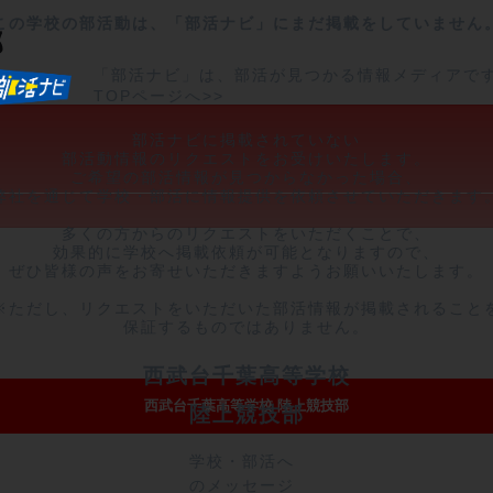
この学校の部活動は、「部活ナビ」にまだ掲載をしていません
部
「部活ナビ」は、部活が見つかる情報メディアで
TOPページへ>>
部活ナビに掲載されていない

部活動情報のリクエストをお受けいたします。

ご希望の部活情報が見つからなかった場合、

弊社を通じて学校・部活に情報提供を依頼させていただきます。
多くの方からのリクエストをいただくことで、

効果的に学校へ掲載依頼が可能となりますので、

ぜひ皆様の声をお寄せいただきますようお願いいたします。

※ただし、リクエストをいただいた部活情報が掲載されることを
保証するものではありません。
西武台千葉高等学校
西武台千葉高等学校 陸上競技部
陸上競技部
学校・部活へ
のメッセージ