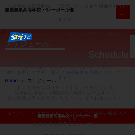
この学校の部活動は、「部活ナビ」にまだ掲載をしてい
慶應義塾高等学校
バレーボール部
ません。
「部活ナビ」は、部活が見つかる情報メ
ディアです。
スケジュール
TOPページへ>>
Schedule
部活ナビに掲載されていない

部活動情報のリクエストをお受けいたします。

ご希望の部活情報が見つからなかった場合、

弊社を通じて学校・部活に情報提供を依頼させていただ
きます。

Home
＞
スケジュール
多くの方からのリクエストをいただくことで、

効果的に学校へ掲載依頼が可能となりますので、

ぜひ皆様の声をお寄せいただきますようお願いいたしま
す。

※ただし、リクエストをいただいた部活情報が掲載され
慶應義塾高等学校 バレーボール部
ることを

保証するものではありません。