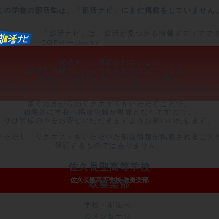
この学校の部活動は、「部活ナビ」にまだ掲載をしていません
「部活ナビ」は、部活が見つかる情報メディアで
TOPページへ>>
部活ナビに掲載されていない

部活動情報のリクエストをお受けいたします。

ご希望の部活情報が見つからなかった場合、

弊社を通じて学校・部活に情報提供を依頼させていただきます。
多くの方からのリクエストをいただくことで、

効果的に学校へ掲載依頼が可能となりますので、

ぜひ皆様の声をお寄せいただきますようお願いいたします。

※ただし、リクエストをいただいた部活情報が掲載されることを
保証するものではありません。
佐久長聖高等学校
佐久長聖高等学校 吹奏楽部
吹奏楽部
学校・部活へ
のメッセージ