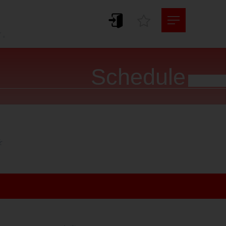
。
す。
Schedule



