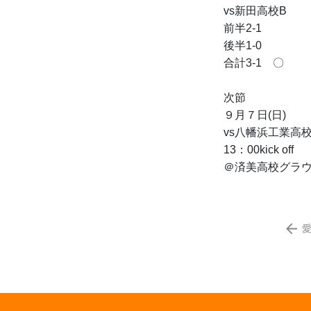
vs新田高校B
前半2-1
後半1-0
合計3-1　〇
次節
９月７日(日)
vs八幡浜工業高
13：00kick off
＠済美高校グラ