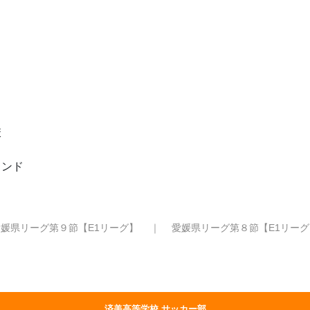
校
ウンド
愛媛県リーグ第９節【E1リーグ】
｜
愛媛県リーグ第８節【E1リーグ
済美高等学校 サッカー部