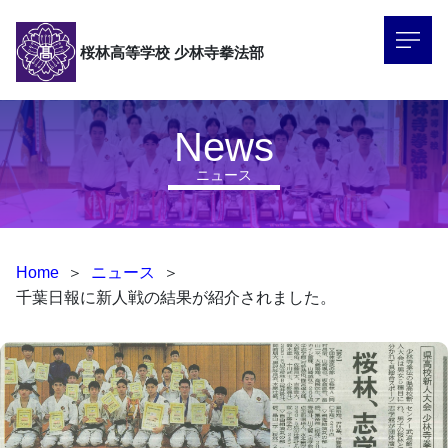
桜林高等学校
少林寺拳法部
News
ニュース
Home
＞
ニュース
＞
千葉日報に新人戦の結果が紹介されました。