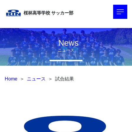
桜林高等学校
サッカー部
News
ニュース
Home
＞
ニュース
＞
試合結果