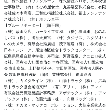
組、株式会社コウノグループ、株式会社ムロオ、大本税理
士事務所、（有）えひめ屋食堂、丸善製薬株式会社、有限
会社佐々木商店、三和鉄構建設株式会社、福山メンテナン
ス株式会社、（株）ホテル泰平
【ブルーサポーター】（順不同）
（株）藪田商店、カーライフ東和、（株）堀田組、おのみ
ちバス（株）、御袖天満宮、（株）タジサス、スタジオい
いのカメラ、有限会社延廣組、茂平運送（有）、株式会社
日本エンジニア、尾道地区総合トラックセンター、（株）
広島県尾道自動車学校、寿司金、河野温泉、クニヒロ株式
会社、医療法人社団奉佑会 本多医院、医療法人社団宏知
会 青山病院、上野整形外科、大田垣医院、医療法人医心
会 数田皮膚科医院、山陽工業株式会社、迫田運送
（株）、カメダライン（株）、山陽トラック（株）、広島
県トラック協会尾道支部、（有）アリエ、（株）アマノ、
有限会社元廣建築設計事務所、アポテックス（株）、アン
デックス（株）、佐藤汽船（株）、向島ドッグ（株）、
（株）ナカタ・マックコーポレーション、大信産業株式会