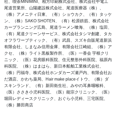
社、喫茶MINIMINI、相方印刷株式会社、株式会社中電工
尾道営業所、山陽建設株式会社、尾道医療器（株）、
（株）アメニティ日東、（有）ショウカク、（有）タッケ
ン、（株）SAKO SHOTEN、（有）松原鉄筋、株式会社
カープランニング広島、尾道ラーメン喰海、（株）塩田、
（有）尾道クリーンサービス、株式会社タシマ創建、タカ
オフラワーブティック、（有）武昌、スズキ自販尾道新浜
有限会社、しまなみ信用金庫、有限会社江崎組、（株）ア
クセ、（株）ライト黒板製作所、（医）一香会 宇根クリ
ニック、（医）花房眼科医院、住元整形外科医院、福原内
科医院、（株）はまはら、新日本船舶工業株式会社、
（株）円福寺、株式会社ホンダカーズ瀬戸内、有限会社お
だ酒店、かわち薬局、Hair make placeイトウ、（株）ダ
スキンランド、（有）新田衛生社、みやの耳鼻咽喉科、
（医）ささき小児科医院、（医）能宗クリニック、（医）
堀田レディースクリニック、おぐら小児科、三宅医院、
（株）勝田商店