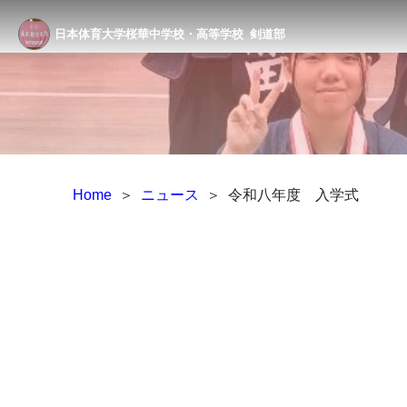
日本体育大学桜華中学校・高等学校
剣道部
Home
＞
ニュース
＞
令和八年度 入学式