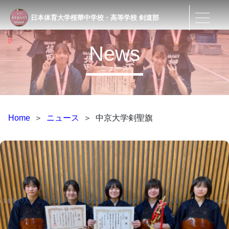
日本体育大学桜華中学校・高等学校
剣道部
News
ニュース
Home
＞
ニュース
＞
中京大学剣聖旗