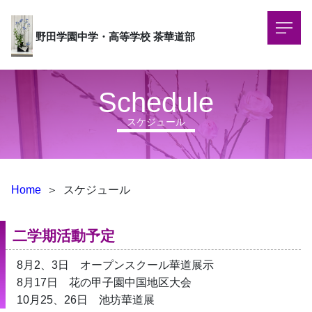
野田学園中学・高等学校
茶華道部
Schedule
スケジュール
Home
＞
スケジュール
二学期活動予定
8月2、3日　オープンスクール華道展示
8月17日　花の甲子園中国地区大会
10月25、26日　池坊華道展