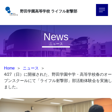
野田学園高等学校
ライフル射撃部
News
ニュース
Home
＞
ニュース
＞
4/27（日）に開催された、野田学園中学・高等学校春のオー
プンスクールにて「ライフル射撃部」部活動体験会を実施し
ました。