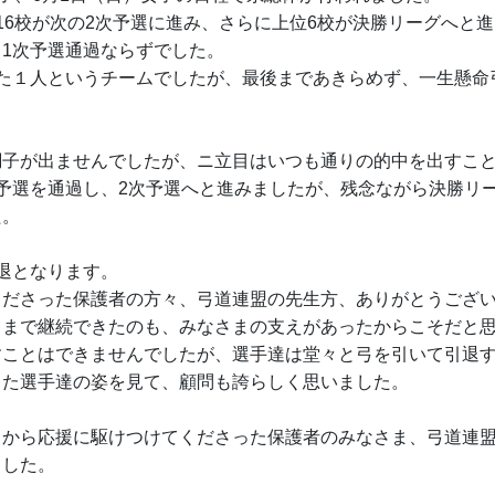
16校が次の2次予選に進み、さらに上位6校が決勝リーグへと
1次予選通過ならずでした。
った１人というチームでしたが、最後まであきらめず、一生懸命
調子が出ませんでしたが、ニ立目はいつも通りの的中を出すこ
予選を通過し、2次予選へと進みましたが、残念ながら決勝リ
た。
退となります。
くださった保護者の方々、弓道連盟の先生方、ありがとうござ
るまで継続できたのも、みなさまの支えがあったからこそだと
すことはできませんでしたが、選手達は堂々と弓を引いて引退
った選手達の姿を見て、顧問も誇らしく思いました。
くから応援に駆けつけてくださった保護者のみなさま、弓道連
ました。