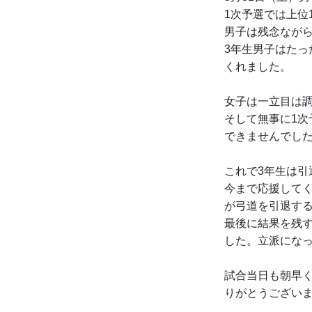
1次予選では上位
男子は残念ながら
3年生男子はた
くれました。
女子は一立目は
そして無事に1次
できませんでし
これで3年生は引
今まで応援して
が弓道を引退す
最後に結果を残
した。立派にな
試合当日も朝早
りがとうござい