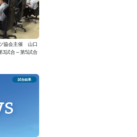
ツ協会主催 山口
第3試合～第5試合