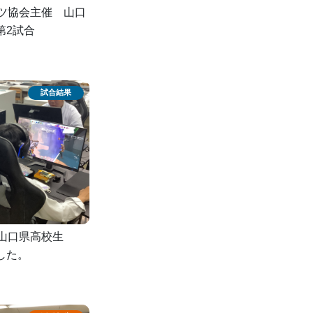
ツ協会主催 山口
第2試合
山口県高校生
した。