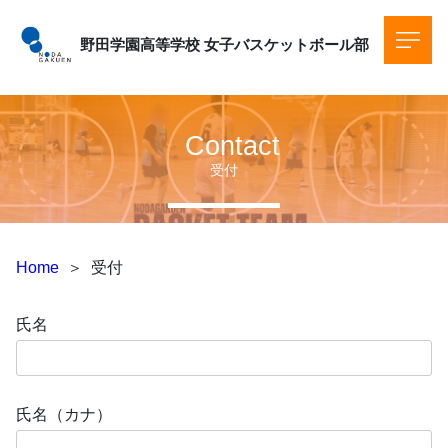
野田学園高等学校
女子バスケットボール部
Contact
受付
Home
＞
受付
氏名
氏名（カナ）