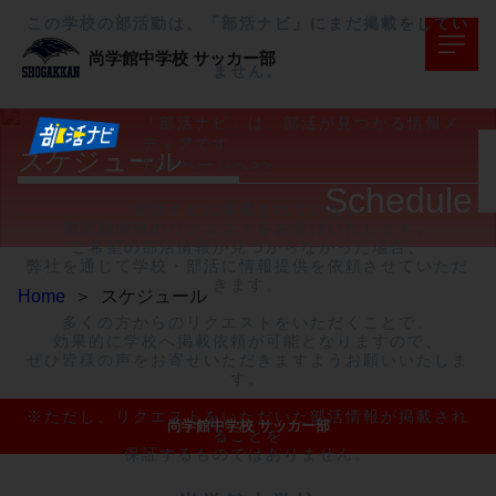
この学校の部活動は、「部活ナビ」にまだ掲載をしてい
尚学館中学校
サッカー部
ません。
「部活ナビ」は、部活が見つかる情報メ
ディアです。
スケジュール
TOPページへ>>
Schedule
部活ナビに掲載されていない

部活動情報のリクエストをお受けいたします。

ご希望の部活情報が見つからなかった場合、

弊社を通じて学校・部活に情報提供を依頼させていただ
きます。

Home
＞
スケジュール
多くの方からのリクエストをいただくことで、

効果的に学校へ掲載依頼が可能となりますので、

ぜひ皆様の声をお寄せいただきますようお願いいたしま
す。

※ただし、リクエストをいただいた部活情報が掲載され
尚学館中学校 サッカー部
ることを

保証するものではありません。