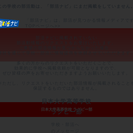
この学校の部活動は、「部活ナビ」にまだ掲載をしていません
「部活ナビ」は、部活が見つかる情報メディアで
TOPページへ>>
部活ナビに掲載されていない

部活動情報のリクエストをお受けいたします。

ご希望の部活情報が見つからなかった場合、

弊社を通じて学校・部活に情報提供を依頼させていただきます。
多くの方からのリクエストをいただくことで、

効果的に学校へ掲載依頼が可能となりますので、

ぜひ皆様の声をお寄せいただきますようお願いいたします。

※ただし、リクエストをいただいた部活情報が掲載されることを
保証するものではありません。
日本大学高等学校
日本大学高等学校 ラグビー部
ラグビー部
学校・部活へ
のメッセージ