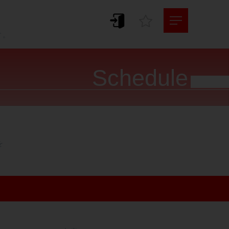
。
す。
Schedule



