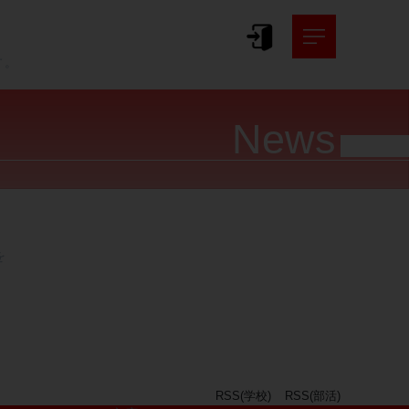
。
す。
News




RSS(学校)
RSS(部活)