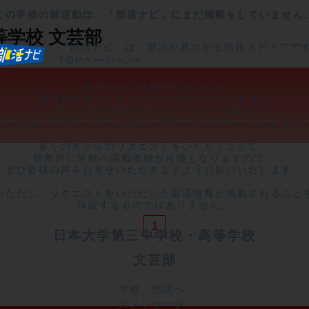
この学校の部活動は、「部活ナビ」にまだ掲載をしていません
等学校
文芸部
「部活ナビ」は、部活が見つかる情報メディアで
TOPページへ>>
部活ナビに掲載されていない

部活動情報のリクエストをお受けいたします。

ご希望の部活情報が見つからなかった場合、

弊社を通じて学校・部活に情報提供を依頼させていただきます。
多くの方からのリクエストをいただくことで、

効果的に学校へ掲載依頼が可能となりますので、

ぜひ皆様の声をお寄せいただきますようお願いいたします。

※ただし、リクエストをいただいた部活情報が掲載されることを
保証するものではありません。
1
日本大学第三中学校・高等学校
文芸部
学校・部活へ
のメッセージ