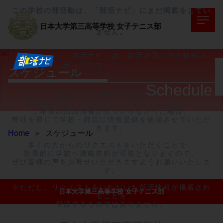
この学校の部活動は、「部活ナビ」にまだ掲載をしてい
日本大学第三高等学校
女子テニス部
ません。
「部活ナビ」は、部活が見つかる情報メ
ディアです。
スケジュール
TOPページへ>>
Schedule
部活ナビに掲載されていない

部活動情報のリクエストをお受けいたします。

ご希望の部活情報が見つからなかった場合、

弊社を通じて学校・部活に情報提供を依頼させていただ
きます。

Home
＞
スケジュール
多くの方からのリクエストをいただくことで、

効果的に学校へ掲載依頼が可能となりますので、

ぜひ皆様の声をお寄せいただきますようお願いいたしま
す。

※ただし、リクエストをいただいた部活情報が掲載され
日本大学第三高等学校 女子テニス部
ることを

保証するものではありません。