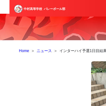
中村高等学校
バレーボール部
Home
＞
ニュース
＞
インターハイ予選1日目結