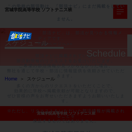
この学校の部活動は、「部活ナビ」にまだ掲載をしてい
宮城学院高等学校
ソフトテニス班
ません。
「部活ナビ」は、部活が見つかる情報メ
ディアです。
スケジュール
TOPページへ>>
Schedule
部活ナビに掲載されていない

部活動情報のリクエストをお受けいたします。

ご希望の部活情報が見つからなかった場合、

弊社を通じて学校・部活に情報提供を依頼させていただ
きます。

Home
＞
スケジュール
多くの方からのリクエストをいただくことで、

効果的に学校へ掲載依頼が可能となりますので、

ぜひ皆様の声をお寄せいただきますようお願いいたしま
す。

※ただし、リクエストをいただいた部活情報が掲載され
宮城学院高等学校 ソフトテニス班
ることを

保証するものではありません。