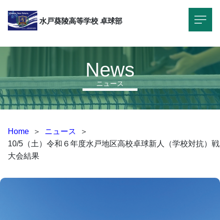
水戸葵陵高等学校
卓球部
News
ニュース
Home
＞
ニュース
＞
10/5（土）令和６年度水戸地区高校卓球新人（学校対抗）戦
大会結果