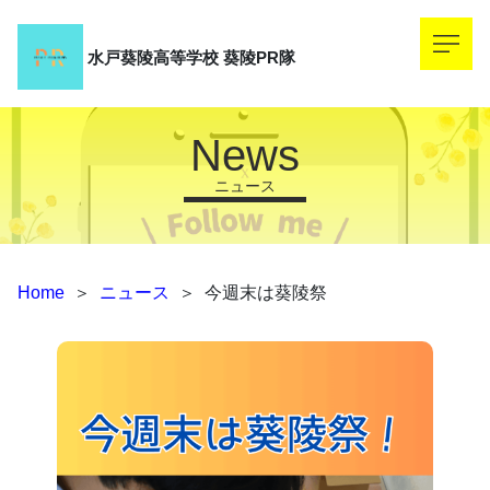
水戸葵陵高等学校
葵陵PR隊
News
ニュース
Home
＞
ニュース
＞
今週末は葵陵祭