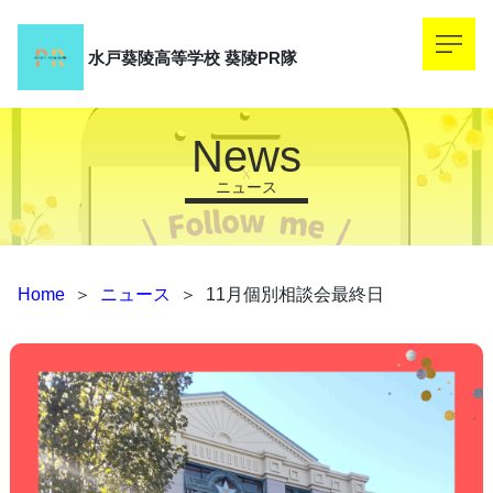
水戸葵陵高等学校
葵陵PR隊
News
ニュース
Home
＞
ニュース
＞
11月個別相談会最終日