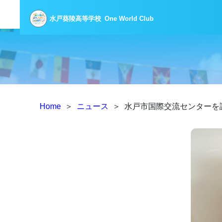
水戸葵陵高等学校
One World Club
Home
＞
ニュース
＞
水戸市国際交流センターを