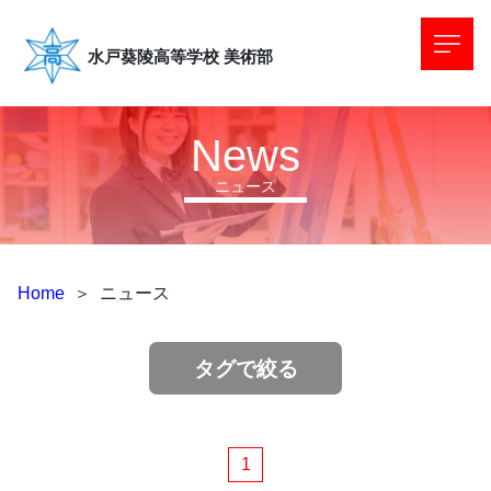
水戸葵陵高等学校
美術部
News
ニュース
Home
＞
ニュース
タグで絞る
1