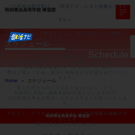
この学校の部活動は、「部活ナビ」にまだ掲載をしてい
明和県央高等学校
華道部
ません。
「部活ナビ」は、部活が見つかる情報メ
ディアです。
スケジュール
TOPページへ>>
Schedule
部活ナビに掲載されていない

部活動情報のリクエストをお受けいたします。

ご希望の部活情報が見つからなかった場合、

弊社を通じて学校・部活に情報提供を依頼させていただ
きます。

Home
＞
スケジュール
多くの方からのリクエストをいただくことで、

効果的に学校へ掲載依頼が可能となりますので、

ぜひ皆様の声をお寄せいただきますようお願いいたしま
す。

※ただし、リクエストをいただいた部活情報が掲載され
明和県央高等学校 華道部
ることを

保証するものではありません。