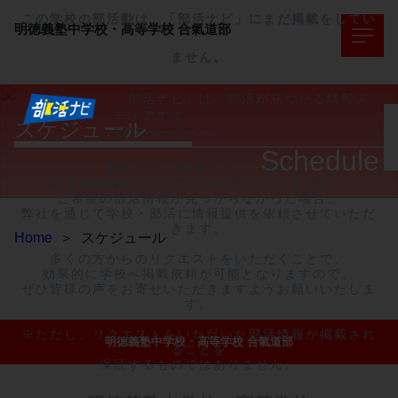
この学校の部活動は、「部活ナビ」にまだ掲載をしてい
明徳義塾中学校・高等学校
合氣道部
ません。
「部活ナビ」は、部活が見つかる情報メ
ディアです。
スケジュール
TOPページへ>>
Schedule
部活ナビに掲載されていない

部活動情報のリクエストをお受けいたします。

ご希望の部活情報が見つからなかった場合、

弊社を通じて学校・部活に情報提供を依頼させていただ
きます。

Home
＞
スケジュール
多くの方からのリクエストをいただくことで、

効果的に学校へ掲載依頼が可能となりますので、

ぜひ皆様の声をお寄せいただきますようお願いいたしま
す。

※ただし、リクエストをいただいた部活情報が掲載され
明徳義塾中学校・高等学校 合氣道部
ることを

保証するものではありません。