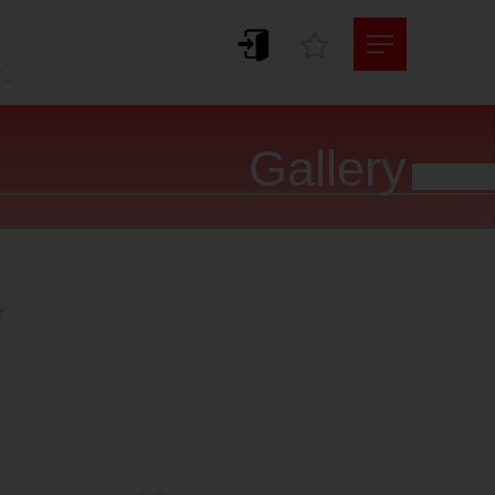
。
す。
Gallery



