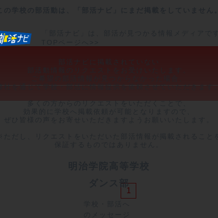
この学校の部活動は、「部活ナビ」にまだ掲載をしていません
「部活ナビ」は、部活が見つかる情報メディアで
TOPページへ>>
部活ナビに掲載されていない

部活動情報のリクエストをお受けいたします。

ご希望の部活情報が見つからなかった場合、

弊社を通じて学校・部活に情報提供を依頼させていただきます。
多くの方からのリクエストをいただくことで、

効果的に学校へ掲載依頼が可能となりますので、

ぜひ皆様の声をお寄せいただきますようお願いいたします。

※ただし、リクエストをいただいた部活情報が掲載されることを
保証するものではありません。
明治学院高等学校
ダンス部
1
学校・部活へ
のメッセージ