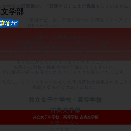
この学校の部活動は、「部活ナビ」にまだ掲載をしていません
典文学部
「部活ナビ」は、部活が見つかる情報メディアで
TOPページへ>>
部活ナビに掲載されていない

部活動情報のリクエストをお受けいたします。

ご希望の部活情報が見つからなかった場合、

弊社を通じて学校・部活に情報提供を依頼させていただきます。
多くの方からのリクエストをいただくことで、

効果的に学校へ掲載依頼が可能となりますので、

ぜひ皆様の声をお寄せいただきますようお願いいたします。

※ただし、リクエストをいただいた部活情報が掲載されることを
保証するものではありません。
共立女子中学校・高等学校
古典文学部
共立女子中学校・高等学校 古典文学部
学校・部活へ
のメッセージ