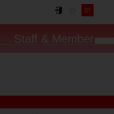
。
す。
Staff & Member



