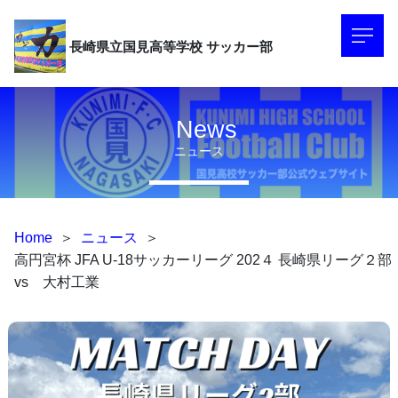
長崎県立国見高等学校
サッカー部
News
ニュース
Home
＞
ニュース
＞
高円宮杯 JFA U-18サッカーリーグ 202４ 長崎県リーグ２部
vs 大村工業