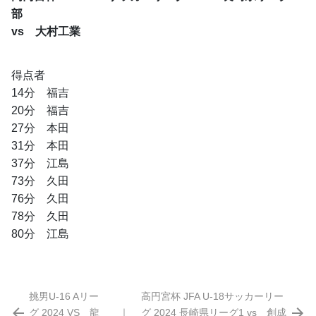
部
vs　大村工業
得点者
14分　福吉
20分　福吉
27分　本田
31分　本田
37分　江島
73分　久田
76分　久田
78分　久田
80分　江島
挑男U-16 Aリー
高円宮杯 JFA U-18サッカーリー
グ 2024 VS 龍
｜
グ 2024 長崎県リーグ1 vs 創成