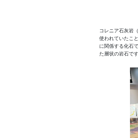
コレニア石灰岩
使われていたこ
に関係する化石
た層状の岩石で