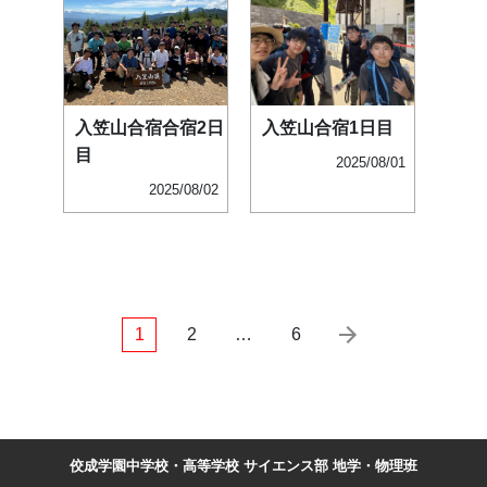
入笠山合宿合宿2日
入笠山合宿1日目
目
2025/08/01
2025/08/02
1
2
…
6
佼成学園中学校・高等学校 サイエンス部 地学・物理班