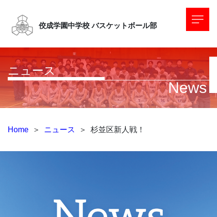
佼成学園中学校
バスケットボール部
ニュース
News
Home
＞
ニュース
＞
杉並区新人戦！