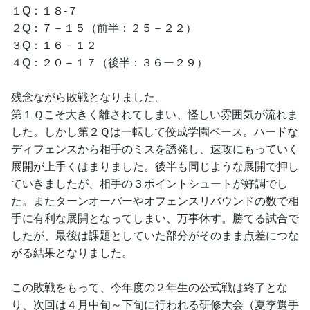
１Q：１８-７
２Q：７－１５（前半：２５－２２）
３Q：１６－１２
４Q：２０－１７（後半：３６ー２９）
残念ながら敗戦となりました。
第１Ｑこそ大きく離されてしまい、怪しい雰囲気が流れま
した。しかし第２Ｑは一転して佼成学園ペース。ハードな
ディフェンスから相手のミスを誘発し、速攻にもっていく
展開が上手くはまりました。後半も同じような展開で押し
ていきましたが、相手の３ポイントシュートが好調でし
た。またターンオーバーやオフェンスリバウンドの数で相
手に有利な展開となってしまい、万事休す。勝てる試合で
したが、最後は課題としていた部分がそのまま点差につな
がる結果となりました。
この敗戦をもって、今年度の２年生の公式戦は終了とな
り、次回は４月中旬～下旬に行われる研修大会（夏季選手