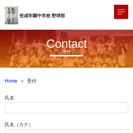
佼成学園中学校
野球部
Contact
受付
Home
＞
受付
氏名
氏名（カナ）