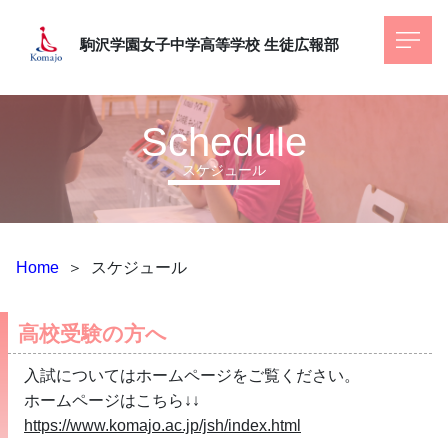
駒沢学園女子中学高等学校
生徒広報部
Schedule
スケジュール
Home
＞
スケジュール
高校受験の方へ
入試についてはホームページをご覧ください。
ホームページはこちら↓↓
https://www.komajo.ac.jp/jsh/index.html