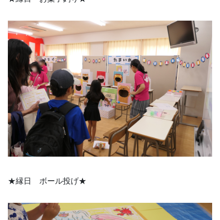
★縁日　ボール投げ★