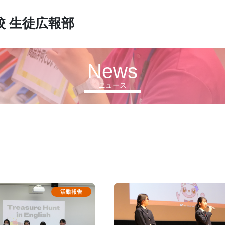
校
生徒広報部
News
ニュース