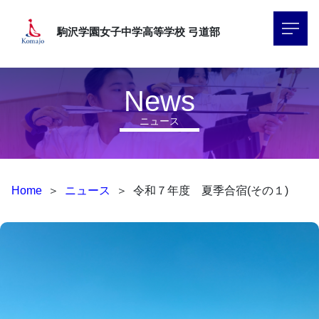
駒沢学園女子中学高等学校
弓道部
News
ニュース
Home
＞
ニュース
＞
令和７年度 夏季合宿(その１)