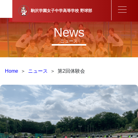
駒沢学園女子中学高等学校
野球部
News
ニュース
Home
＞
ニュース
＞
第2回体験会