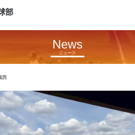
球部
News
ニュース
城西