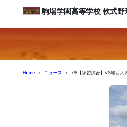
駒場学園高等学校
軟式野
Home
＞
ニュース
＞
7/8【練習試合】VS城西大