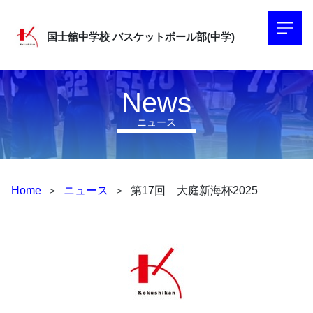
国士舘中学校
バスケットボール部(中学)
News
ニュース
Home
＞
ニュース
＞
第17回 大庭新海杯2025