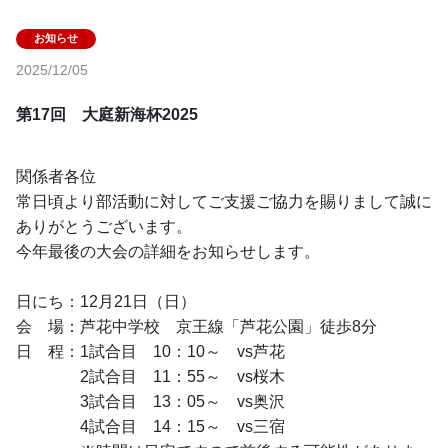
2025/12/05
第17回　大庭新海杯2025
関係者各位
常日頃より部活動に対してご支援ご協力を賜りまして誠に
ありがとうございます。
今年最後の大会の詳細をお知らせします。
日にち：12月21日（日）
会　場：芦花中学校　京王線「芦花公園」徒歩8分
日　程：1試合目　10：10～　vs芦花
　　　　2試合目　11：55～　vs桜木
　　　　3試合目　13：05～　vs奥沢
　　　　4試合目　14：15～　vs三宿