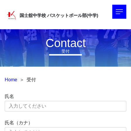
国士舘中学校
バスケットボール部(中学)
Contact
受付
Home
＞
受付
氏名
氏名（カナ）