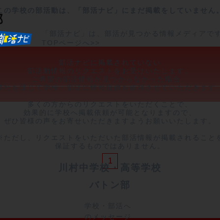
この学校の部活動は、「部活ナビ」にまだ掲載をしていません
部
「部活ナビ」は、部活が見つかる情報メディアで
TOPページへ>>
部活ナビに掲載されていない

部活動情報のリクエストをお受けいたします。

ご希望の部活情報が見つからなかった場合、

弊社を通じて学校・部活に情報提供を依頼させていただきます。
多くの方からのリクエストをいただくことで、

効果的に学校へ掲載依頼が可能となりますので、

ぜひ皆様の声をお寄せいただきますようお願いいたします。

※ただし、リクエストをいただいた部活情報が掲載されることを
保証するものではありません。
1
川村中学校・高等学校
バトン部
学校・部活へ
のメッセージ