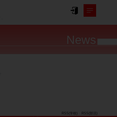
。
す。
News




RSS(学校)
RSS(部活)