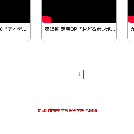
かすかべ音楽祭2020『アイデア』
第15回 定演OP『おどるポンポコリン』
1
春日部共栄中学校高等学校 合唱部