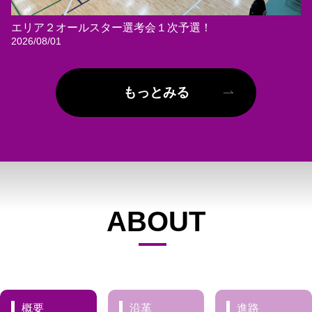
エリア２オールスター選考会１次予選！
2026/08/01
もっとみる
ABOUT
概要
概要
沿革
進路