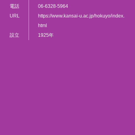
電話
06-6328-5964
URL
https://www.kansai-u.ac.jp/hokuyo/index.
html
設立
1925年